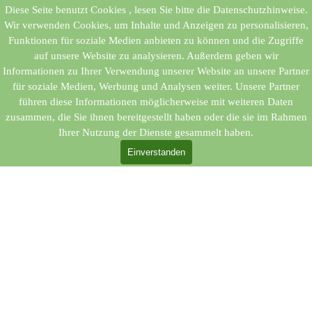
Direkt zum Seiteninhalt
Diese Seite benutzt Cookies , lesen Sie bitte die Datenschutzhinweise.
Menü überspringen
Bargfelder SV e.V. 1967
Wir verwenden Cookies, um Inhalte und Anzeigen zu personalisieren,
Funktionen für soziale Medien anbieten zu können und die Zugriffe
auf unsere Website zu analysieren. Außerdem geben wir
2026
Informationen zu Ihrer Verwendung unserer Website an unsere Partner
für soziale Medien, Werbung und Analysen weiter. Unsere Partner
Verein > Jahreshauptvers. > Protokoll
führen diese Informationen möglicherweise mit weiteren Daten
zusammen, die Sie ihnen bereitgestellt haben oder die sie im Rahmen
Ihrer Nutzung der Dienste gesammelt haben.
Einverstanden